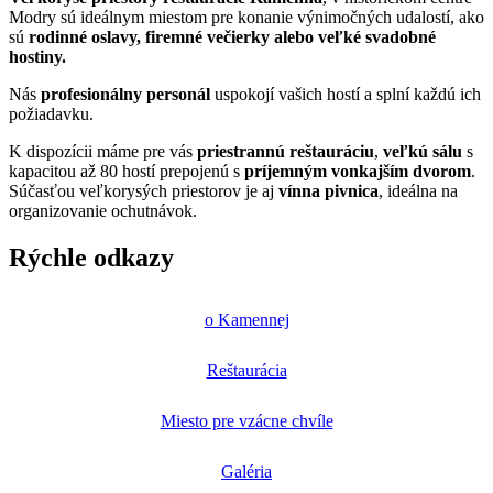
Modry sú ideálnym miestom pre konanie výnimočných udalostí, ako
sú
rodinné oslavy, firemné večierky alebo veľké svadobné
hostiny.
Nás
profesionálny personál
uspokojí vašich hostí a splní každú ich
požiadavku.
K dispozícii máme pre vás
priestrannú reštauráciu
,
veľkú sálu
s
kapacitou až 80 hostí prepojenú s
príjemným vonkajším dvorom
.
Súčasťou veľkorysých priestorov je aj
vínna pivnica
, ideálna na
organizovanie ochutnávok.
Rýchle odkazy
o Kamennej
Reštaurácia
Miesto pre vzácne chvíle
Galéria