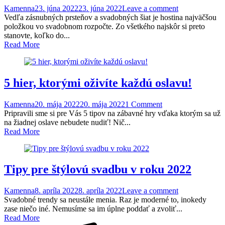
Kamenna
23. júna 2022
23. júna 2022
Leave a comment
Vedľa zásnubných prsteňov a svadobných šiat je hostina najväčšou
položkou vo svadobnom rozpočte. Zo všetkého najskôr si preto
stanovte, koľko do...
Read More
5 hier, ktorými oživíte každú oslavu!
Kamenna
20. mája 2022
20. mája 2022
1 Comment
Pripravili sme si pre Vás 5 tipov na zábavné hry vďaka ktorým sa už
na žiadnej oslave nebudete nudiť! Nič...
Read More
Tipy pre štýlovú svadbu v roku 2022
Kamenna
8. apríla 2022
8. apríla 2022
Leave a comment
Svadobné trendy sa neustále menia. Raz je moderné to, inokedy
zase niečo iné. Nemusíme sa im úplne poddať a zvoliť...
Read More