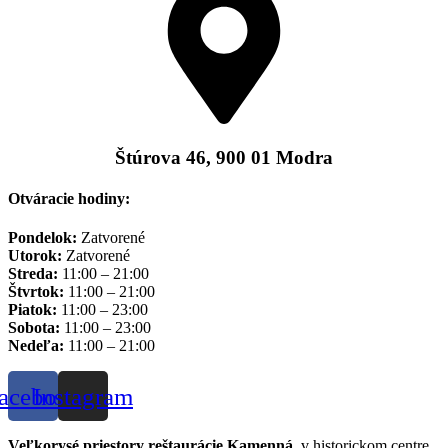
Štúrova 46, 900 01 Modra
Otváracie hodiny:
Pondelok:
Zatvorené
Utorok:
Zatvorené
Streda:
11:00 – 21:00
Štvrtok:
11:00 – 21:00
Piatok:
11:00 – 23:00
Sobota:
11:00 – 23:00
Nedeľa:
11:00 – 21:00
acebook
Instagram
Veľkorysé priestory reštaurácie Kamenná
, v historickom centre