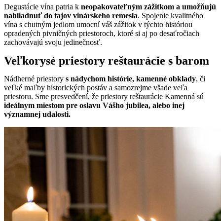
Degustácie vína patria k
neopakovateľným zážitkom a umožňujú
nahliadnuť do tajov vinárskeho remesla
. Spojenie kvalitného
vína s chutným jedlom umocní váš zážitok v týchto históriou
opradených pivničných priestoroch, ktoré si aj po desaťročiach
zachovávajú svoju jedinečnosť.
Veľkorysé priestory reštaurácie s barom
Nádherné priestory
s nádychom histórie, kamenné obklady
, či
veľké maľby historických postáv a samozrejme všade veľa
priestoru. Sme presvedčení, že priestory reštaurácie Kamenná sú
ideálnym miestom pre oslavu Vášho jubilea, alebo inej
významnej udalosti.