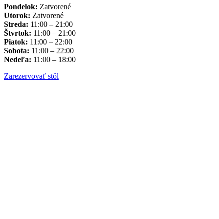
Pondelok:
Zatvorené
Utorok:
Zatvorené
Streda:
11:00 – 21:00
Štvrtok:
11:00 – 21:00
Piatok:
11:00 – 22:00
Sobota:
11:00 – 22:00
Nedeľa:
11:00 – 18:00
Zarezervovať stôl