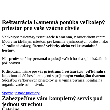
Reštaurácia Kamenná ponúka veľkolepý
priestor pre vaše vzácne chvíle
Veľkorysé priestory reštaurácie Kamenná
, v historickom centre
Modry sú ideálnym miestom pre konanie výnimočných udalostí, ako
sú
rodinné oslavy, firemné večierky alebo veľké svadobné
hostiny.
Nás
profesionálny personál
uspokojí vašich hostí a splní každú ich
požiadavku.
K dispozícii máme pre vás
priestrannú reštauráciu
,
veľkú sálu
s
kapacitou až 80 hostí prepojenú s
príjemným vonkajším dvorom
.
Súčasťou veľkorysých priestorov je aj
vínna pivnica
, ideálna na
organizovanie ochutnávok.
Spoznajte naše priestory
Zabezpečíme vám kompletný servis pod
jednou strechou
Catering