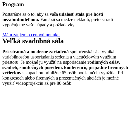
Program
Postaráme sa o to, aby sa vaša
udalosť stala pre hostí
nezabudnuteľnou.
Fantázii sa medze nekladú, preto si radi
vypočujeme vaše nápady a požiadavky.
Mám záujem o cenovú ponuku
Veľká svadobná sála
Priestranná a moderne zariadená
spoločenská sála vyniká
variabilnosťou usporiadania sedenia a viacúčelovým využitím
priestoru. Je možné ju využiť na usporiadanie
rodinných osláv,
svadieb, smútočných posedení, konferencií, prípadne firemných
večierkov
s kapacitou približne 65 osôb podľa účelu využitia. Pri
kongresoch alebo firemných a prezentačných akciách je možné
využiť videoprojekciu až pre 80 osôb.